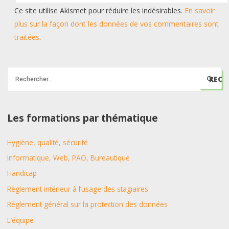
Ce site utilise Akismet pour réduire les indésirables.
En savoir
plus sur la façon dont les données de vos commentaires sont
traitées
.
R
e
c
h
Les formations par thématique
e
Hygiène, qualité, sécurité
r
c
Informatique, Web, PAO, Bureautique
h
Handicap
e
Règlement intérieur à l’usage des stagiaires
r
Règlement général sur la protection des données
L’équipe
: