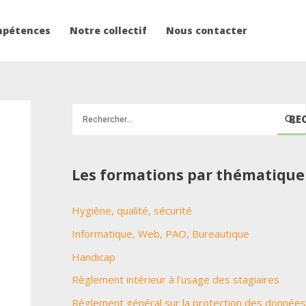
mpétences
Notre collectif
Nous contacter
R
e
c
Les formations par thématique
h
e
Hygiène, qualité, sécurité
r
Informatique, Web, PAO, Bureautique
c
h
Handicap
e
Règlement intérieur à l’usage des stagiaires
r
Règlement général sur la protection des données