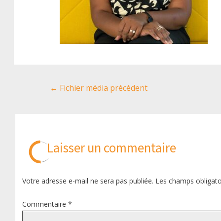
Navigation
←
Fichier média précédent
de
l’article
Laisser un commentaire
Votre adresse e-mail ne sera pas publiée.
Les champs obligato
Commentaire
*