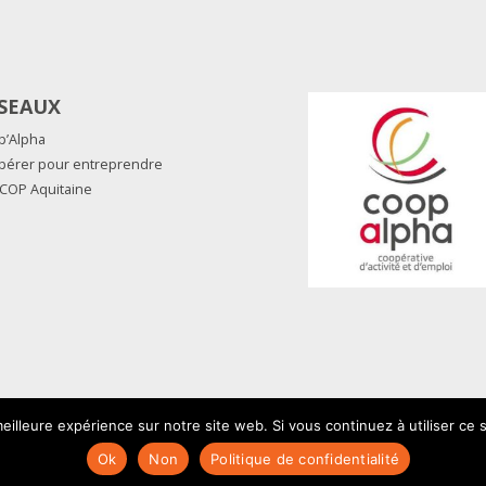
SEAUX
p’Alpha
pérer pour entreprendre
COP Aquitaine
eilleure expérience sur notre site web. Si vous continuez à utiliser ce
Ok
Non
Politique de confidentialité