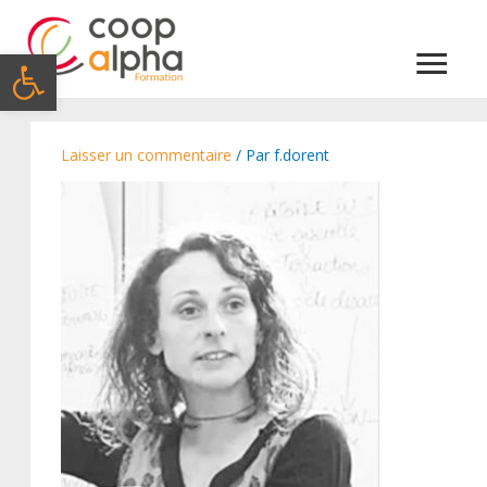
Menu
Ouvrir la barre d’outils
princi
Laisser un commentaire
/ Par
f.dorent