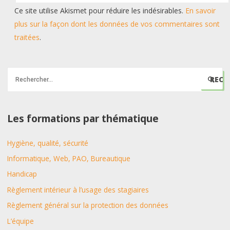
Ce site utilise Akismet pour réduire les indésirables.
En savoir
plus sur la façon dont les données de vos commentaires sont
traitées
.
R
e
c
h
Les formations par thématique
e
Hygiène, qualité, sécurité
r
c
Informatique, Web, PAO, Bureautique
h
Handicap
e
Règlement intérieur à l’usage des stagiaires
r
Règlement général sur la protection des données
L’équipe
: