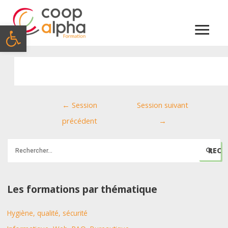
Menu
Ouvrir la barre d’outils
princi
Navigation
←
Session
Session suivant
de
précédent
→
l’article
R
e
c
h
Les formations par thématique
e
Hygiène, qualité, sécurité
r
c