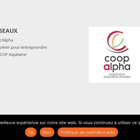
SEAUX
p’Alpha
pérer pour entreprendre
COP Aquitaine
eilleure expérience sur notre site web. Si vous continuez à utiliser ce
Ok
Non
Politique de confidentialité