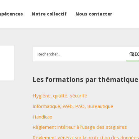
mpétences
Notre collectif
Nous contacter
R
e
c
Les formations par thématique
h
e
Hygiène, qualité, sécurité
r
Informatique, Web, PAO, Bureautique
c
h
Handicap
e
Règlement intérieur à l’usage des stagiaires
r
Règlement général sur la protection des données