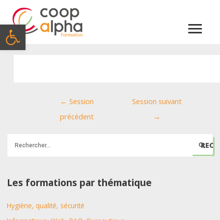
Menu
Ouvrir la barre d’outils
princi
Navigation
←
Session
Session suivant
de
précédent
→
l’article
R
e
c
h
Les formations par thématique
e
Hygiène, qualité, sécurité
r
c