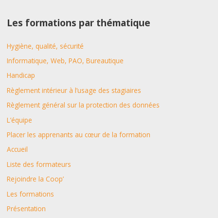
c
h
Les formations par thématique
e
Hygiène, qualité, sécurité
r
c
Informatique, Web, PAO, Bureautique
h
Handicap
e
Règlement intérieur à l’usage des stagiaires
r
Règlement général sur la protection des données
L’équipe
:
Placer les apprenants au cœur de la formation
Accueil
Liste des formateurs
Rejoindre la Coop’
Les formations
Présentation