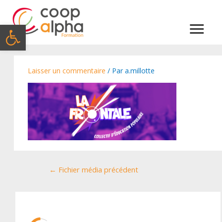
Menu
Ouvrir la barre d’outils
princi
Laisser un commentaire
/ Par
a.millotte
Navigation
←
Fichier média précédent
de
l’article