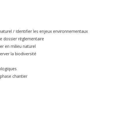
u naturel / Identifier les enjeux environnementaux
 le dossier réglementaire
er en milieu naturel
rver la biodiversité
ologiques
n phase chantier