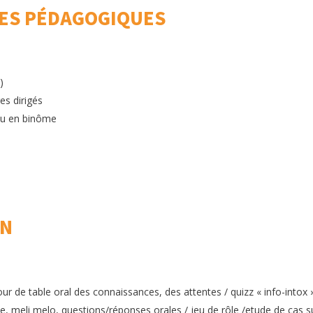
ES PÉDAGOGIQUES
)
es dirigés
ou en binôme
ON
our de table oral des connaissances, des attentes / quizz « info-intox 
me, meli melo, questions/réponses orales / jeu de rôle /etude de cas s