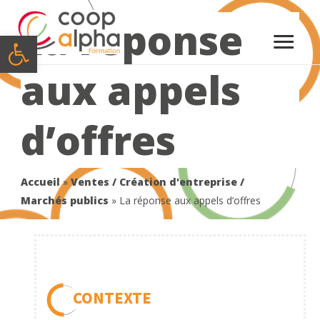
La réponse
Menu
Ouvrir la barre d’outils
princi
aux appels
d’offres
Accueil
»
Ventes / Création d'entreprise /
Marchés publics
»
La réponse aux appels d’offres
CONTEXTE