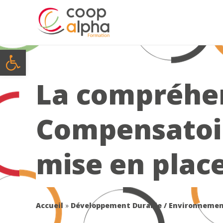
Ouvrir la barre d’outils
La compréhe
Compensatoir
mise en plac
Accueil
»
Développement Durable / Environnemen