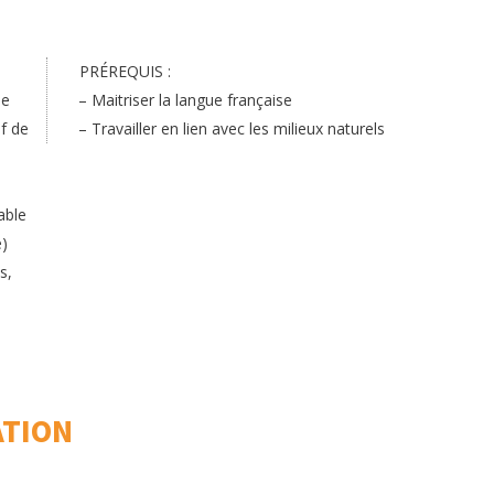
PRÉREQUIS :
se
– Maitriser la langue française
ef de
– Travailler en lien avec les milieux naturels
able
e)
s,
ATION