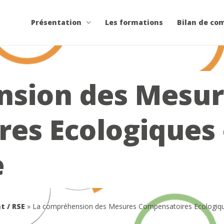
Présentation
Les formations
Bilan de co
nsion des Mesur
es Ecologiques –
e
t / RSE
»
La compréhension des Mesures Compensatoires Ecologique