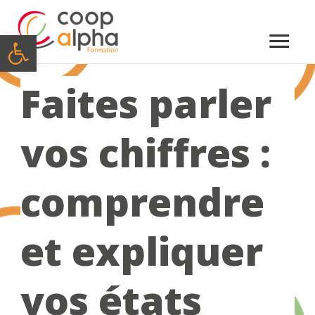
Menu
Ouvrir la barre d’outils
princi
Faites parler
vos chiffres :
comprendre
et expliquer
vos états