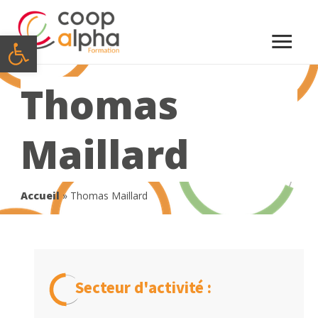
Menu
Ouvrir la barre d’outils
princi
Thomas
Maillard
Accueil
»
Thomas Maillard
Secteur d'activité :