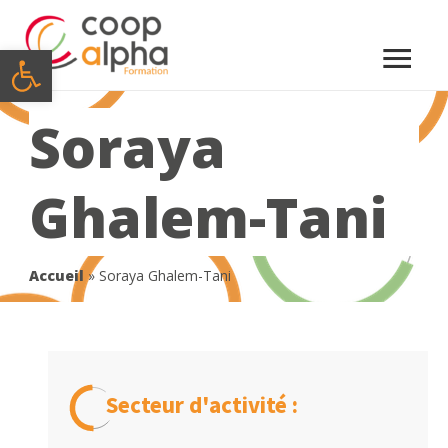
Menu
Ouvrir la barre d’outils
princi
Soraya
Ghalem-Tani
Accueil
»
Soraya Ghalem-Tani
Secteur d'activité :