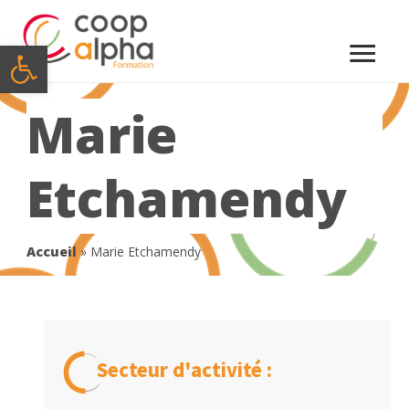
Menu
Ouvrir la barre d’outils
princi
Marie
Etchamendy
Accueil
»
Marie Etchamendy
Secteur d'activité :