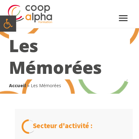
Menu
Ouvrir la barre d’outils
princi
Les
Mémorées
Accueil
»
Les Mémorées
Secteur d'activité :