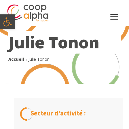
Menu
Ouvrir la barre d’outils
princi
Julie Tonon
Accueil
»
Julie Tonon
Secteur d'activité :