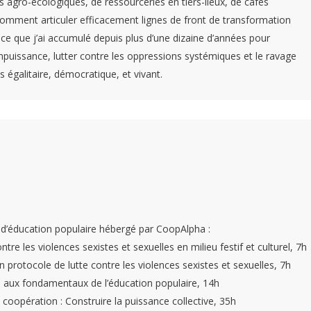
s agro-écologiques, de ressourceries en tiers-lieux, de cafés
omment articuler efficacement lignes de front de transformation
ence que j’ai accumulé depuis plus d’une dizaine d’années pour
impuissance, lutter contre les oppressions systémiques et le ravage
 égalitaire, démocratique, et vivant.
f d’éducation populaire hébergé par CoopAlpha :
tre les violences sexistes et sexuelles en milieu festif et culturel, 7h
 protocole de lutte contre les violences sexistes et sexuelles, 7h
n aux fondamentaux de l’éducation populaire, 14h
, coopération : Construire la puissance collective, 35h